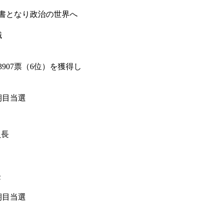
書となり政治の世界へ
職
907票（6位）を獲得し
期目当選
員長
長
期目当選